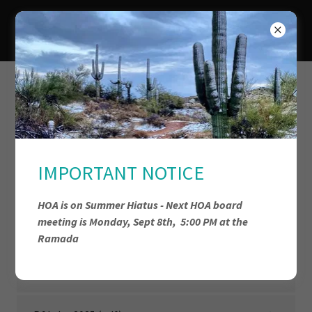
Villa Montery 6
Financials
IMPORTANT NOTICE
Feb 2026 P&L Budget and Actual
HOA is on Summer Hiatus - Next HOA board
(pdf)
meeting is Monday, Sept 8th, 5:00 PM at the
Ramada
P&L Budget Vs Actual YTD jan 2026
(pdf)